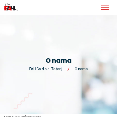
O nama
FAH Co d.o.o. Tešanj
O nama