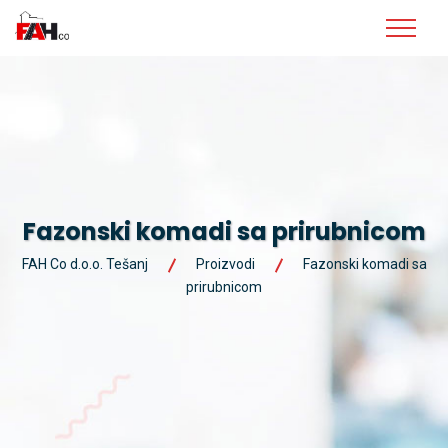
Fazonski komadi sa prirubnicom
FAH Co d.o.o. Tešanj
Proizvodi
Fazonski komadi sa
prirubnicom