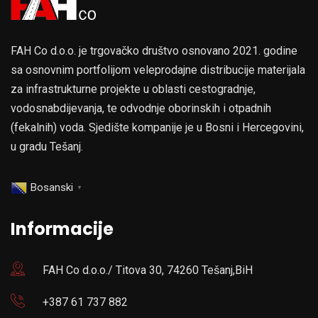
FAH Co d.o.o. je trgovačko društvo osnovano 2021. godine
sa osnovnim portfolijom veleprodajne distribucije materijala
za infrastrukturne projekte u oblasti cestogradnje,
vodosnabdijevanja, te odvodnje oborinskih i otpadnih
(fekalnih) voda. Sjedište kompanije je u Bosni i Hercegovini,
u gradu Tešanj.
Bosanski
▼
Informacije
FAH Co d.o.o./ Titova 30, 74260 Tešanj,BiH
+387 61 737 882